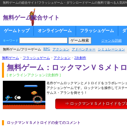
無料ゲームの総合サイト!フラッシュゲーム・ダウンロードゲームの無料で遊べる人気RP
無料ゲーム総合サイト
ゲームトップ
オンラインゲーム
フラッシュゲーム
ダ
ジャンル詳細
キーワード
RPG
無料ゲーム/フリーゲーム
アクション
アドベンチャー
シミュレーション
無料ゲーム
>
フラッシュゲーム
>
アクション
>
2次創作
無料ゲーム：ロックマンＶＳメト
[ オンラインアクション2次創作 ]
名作ゲームロックマンとメトロイドをコラボレーシ
アクションゲームです。ロックマンを操作してステ
サムス・アランを倒そう！
⇒ ロックマンＶＳメトロイドをプ
ロックマンＶＳメトロイドの全てのコメント