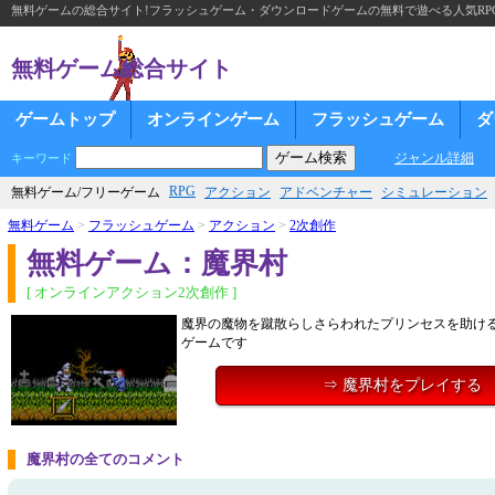
無料ゲームの総合サイト!フラッシュゲーム・ダウンロードゲームの無料で遊べる人気RP
無料ゲーム総合サイト
ゲームトップ
オンラインゲーム
フラッシュゲーム
ダ
ジャンル詳細
キーワード
RPG
無料ゲーム/フリーゲーム
アクション
アドベンチャー
シミュレーション
無料ゲーム
>
フラッシュゲーム
>
アクション
>
2次創作
無料ゲーム：魔界村
[ オンラインアクション2次創作 ]
魔界の魔物を蹴散らしさらわれたプリンセスを助け
ゲームです
⇒ 魔界村をプレイする
魔界村の全てのコメント