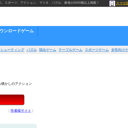
G、スポーツ、アクション、マリオ、パズル、麻雀が6000種以上掲載！
スマホ
ウンロードゲーム
シューティング
パズル
脱出ゲーム
テーブルゲーム
スポーツゲーム
女性向け
る懐かしのアクション
[
作者様サイト
]