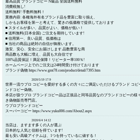
最高品質 ブランドコピー N級品 全国送料無料
消費税無し!
送料無料! 手数料無料！
業務内容: 各種海外有名ブランド品を豊富に取り揃え、
しかもお客様を第一と考えて、驚きの低価格で提供しております
■ スタイルが多い、品質がよい、価格が低い！
■ 送料無料(日本全国) ご注文を期待しています!
■ 信用第一、良い品質、低価格は
■ 当社の商品は絶対の自信が御座います。
激安、安心、安全にお届けします.品数豊富な商
商品数も大幅に増え、品質も大自信です
100%品質保証！満足保障！リピーター率100％!
ホームページ上でのご注文は24時間受け付けております
ブランド偽物 https://www.gmt78.com/product/detail/7395.htm
2020/5/19 17:9
世界一流ウブロ コピーを愛好する多くの方々にご満足いただけるブランド コピ
ンドコピー偽物。
本店が扱ウブロ ブランドコピー品は正規品と同等品質なのブランドコピーの様
き偽物販売専門店。
ウブロブランドコピー
スーパーコピー https://www.yuku006.com/About2.aspx
2020/6/4 14:12
当店は、ますます多くの人が選ぶ
日本的な人気と信頼を得ています!
最も安い高級アイテムは、1つを持っているに値する！