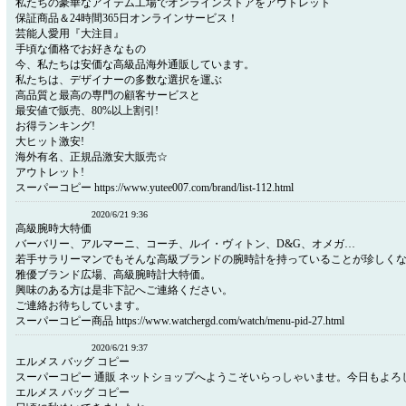
私たちの豪華なアイテム工場でオンラインストアをアウトレット
保証商品＆24時間365日オンラインサービス！
芸能人愛用『大注目』
手頃な価格でお好きなもの
今、私たちは安価な高級品海外通販しています。
私たちは、デザイナーの多数な選択を運ぶ
高品質と最高の専門の顧客サービスと
最安値で販売、80%以上割引!
お得ランキング!
大ヒット激安!
海外有名、正規品激安大販売☆
アウトレット!
スーパーコピー https://www.yutee007.com/brand/list-112.html
2020/6/21 9:36
高級腕時大特価
バーバリー、アルマーニ、コーチ、ルイ・ヴィトン、D&G、オメガ…
若手サラリーマンでもそんな高級ブランドの腕時計を持っていることが珍しく
雅優ブランド広場、高級腕時計大特価。
興味のある方は是非下記へご連絡ください。
ご連絡お待ちしています。
スーパーコピー商品 https://www.watchergd.com/watch/menu-pid-27.html
2020/6/21 9:37
エルメス バッグ コピー
スーパーコピー 通販 ネットショップへようこそいらっしゃいませ。今日もよろ
エルメス バッグ コピー