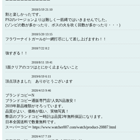
ーーーーーーーーーーーー
2018/5/19 21:10
割と楽しかったです。
PS2のバージョンよりは難しく一筋縄ではいきませんでした。
(ゾンビの数が多かったり、ボスの火を吹く回数が多かったり・・・)
2018/5/20 13:15
フラワーナイトガールが一網打尽にして差し上げますわ！！
2018/7/22 8:2
強すぎる！！
2018/8/11 19:41
1面クリアのコツはとにかく止まらないこと
2019/6/19 6:11
頂点頂きました ありがとうございます
2020/4/13 9:46
ブランドコピーN
ブランドコピー通販専門店!人気N品激安！
2019年新品種類がそろっています。
品質がよい、価格が低い、実物写真！
弊店のブランドコピー時計は品質2年無料保証になります。
日本全国送料で数量無料です。
スーパーコピー https://www.watcher007.com/watch/product-20887.html
2020/4/17 7:19