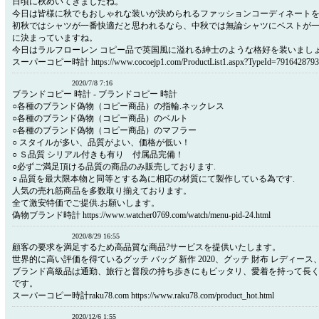
日頃に秋めいてきましたね。
今日は皆様に秋でもおしゃれな装いが決められるファッションコーディネート
初秋ではシャツが一番快適だと思われるなら、中秋では無論シャツにベストが
に決まっていますね。
今日はラルフローレン コピー品で英国風に溢れる紳士のような格好を装いまし
スーパーコピー時計 https://www.cocoejp1.com/ProductList1.aspx?TypeId=7916428793
2020/7/8 7:16
ブランドコピー 時計 - ブランドコピー 時計
○各種のブランド偽物（コピー商品）の指輪.ネックレス
○各種のブランド偽物（コピー商品）のベルト
○各種のブランド偽物（コピー商品）のマフラー
○ スタイルが多い、品質がよい、価格が低い！
○ Ｓ品質 シリアル付きも有り 付属品完備！
○必ずご満足頂ける品質の商品のみ販売しております.
○ 品質を最大限本物と同等とする為に相応の材質にて製作している為です.
人気の売れ筋商品を多数取り揃えております。
全て激安特価でご提供.お願いします。
偽物ブランド時計 https://www.watcher0769.com/watch/menu-pid-24.html
2020/8/29 16:55
顧客の要求を満足するため高品質な商品?サービスを提供いたします。
世界的に高い評価を得ているグッチ バッグ 新作 2020、グッチ 財布 レディース
ブランド高級品は通勤、旅行と普段の持ち歩きにもピッタリ、愛着を持って長
です。
スーパーコピー時計raku78.com https://www.raku78.com/product_hot.html
2020/12/6 1:55