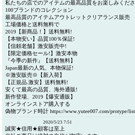
私たちの店でのアイテムの最高品質をお楽しみくだ
100ブランドのコレクション
最高品質のアイテムアウトレットクリアランス販売
工場価格と送料無料で
2019【新商品！】送料無料!
【本物安い】品質100％保証!
【信頼老舗】激安販売中!
【限定価格セール!】激安本物
『今季の新作』【送料無料】
Japan最新の人気、本物保証!
※激安販売※【新入荷】
【正規品.激安】送料無料!
安くて最高の品質、海外通販!
新作登場、2019【爆安通販】
オンラインストア購入する
偽物ブランド時計 https://www.yutee007.com/protype/list-
2020/5/23 7:51
誠実★信用★顧客は至上