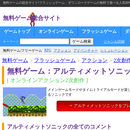
無料ゲームの総合サイト!フラッシュゲーム・ダウンロードゲームの無料で遊べる人気RP
無料ゲーム総合サイト
ゲームトップ
オンラインゲーム
フラッシュゲーム
ダ
ジャンル詳細
キーワード
RPG
無料ゲーム/フリーゲーム
アクション
アドベンチャー
シミュレーション
無料ゲーム
>
フラッシュゲーム
>
アクション
>
2次創
無料ゲーム：アルティメットソニ
[ オンラインアクション2次創作 ]
メインゲームモードやタイムトライアルモードが楽
るソニックです
⇒ アルティメットソニックをプ
アルティメットソニックの全てのコメント