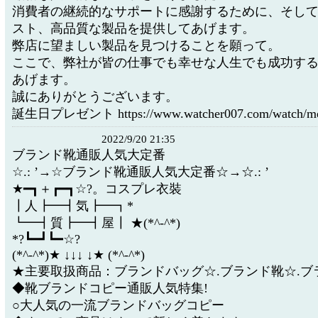
消費者の継続的なサポートに感謝するために、そし
スト、高品質な製品を提供してあげます。
弊店に望ましい製品を見つけることを願って。
ここで、弊社が皆の仕事でも幸せな人生でも成功す
あげます。
誠にありがとうございます。
誕生日プレゼント https://www.watcher007.com/watch/men
2022/9/20 21:35
ブランド靴通販人気大定番
☆.: ’→☆ブランド靴通販人気大定番☆→☆.: ’
★━┓＋┏━┓☆?。コスプレ衣裝
┃人┣━┫気┣━┓*
┗━┫質┣━┫屋┃ ★(*^-^*)
*?┗━┛┗━☆?
(*^-^*)★ ↓↓↓ ↓★ (*^-^*)
★主要取扱商品：ブランドバッグ☆.ブランド靴☆.ブ
◆靴ブランドコピー通販人気特集!
○大人気の一流ブランドバッグコピー