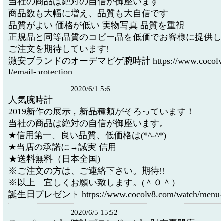
当社の商品は絶対の自信が御座います
商品数も大幅に増え、品質も大自信です
品質がよい 価格が低い 実物写真 品質を重視
正規品と同等品質のコピー品を低価でお客様に提供
ご注文を期待しています!
激安ブランドのオーデマピゲ腕時計 https://www.cocolv8.c
l/email-protection
2020/6/1 5:6
人気腕時計
2019新作の展示，新品種類がそろっています！
当社の商品は絶対の自信が御座います。
★信用第一、良い品質、低価格は(*^-^*)
★当店の承諾に→誠実 信用
★送料無料（日本全国)
※ご注文の方は、ご連絡下さい。期待!!
※以上 宜しくお願い致します。(＾０＾）
誕生日プレゼント https://www.cocolv8.com/watch/menu-p
2020/6/5 15:52