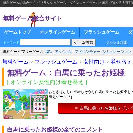
無料ゲームの総合サイト!フラッシュゲーム・ダウンロードゲームの無料で遊べる人気RP
無料ゲーム総合サイト
ゲームトップ
オンラインゲーム
フラッシュゲーム
ダ
ジャンル詳細
キーワード
RPG
無料ゲーム/フリーゲーム
アクション
アドベンチャー
シミュレーション
無料ゲーム
>
フラッシュゲーム
>
女性向け
>
着せ替え
無料ゲーム：白馬に乗ったお姫様
[ オンライン女性向け着せ替え ]
おとぎばなしに登場しそうな白馬に乗ったお姫様を
替えゲームです
⇒ 白馬に乗ったお姫様をプレ
白馬に乗ったお姫様の全てのコメント