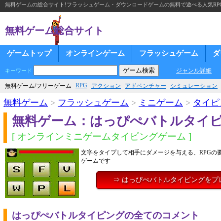
無料ゲームの総合サイト!フラッシュゲーム・ダウンロードゲームの無料で遊べる人気RP
無料ゲーム総合サイト
ゲームトップ
オンラインゲーム
フラッシュゲーム
ダ
ジャンル詳細
キーワード
RPG
無料ゲーム/フリーゲーム
アクション
アドベンチャー
シミュレーション
無料ゲーム
>
フラッシュゲーム
>
ミニゲーム
>
タイピ
無料ゲーム：はっぴぺバトルタイ
[ オンラインミニゲームタイピングゲーム ]
文字をタイプして相手にダメージを与える、RPGの
ゲームです
⇒ はっぴぺバトルタイピングをプ
はっぴぺバトルタイピングの全てのコメント