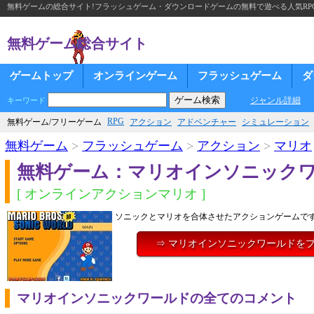
無料ゲームの総合サイト!フラッシュゲーム・ダウンロードゲームの無料で遊べる人気RP
無料ゲーム総合サイト
ゲームトップ
オンラインゲーム
フラッシュゲーム
ダ
ジャンル詳細
キーワード
RPG
無料ゲーム/フリーゲーム
アクション
アドベンチャー
シミュレーション
無料ゲーム
>
フラッシュゲーム
>
アクション
>
マリオ
無料ゲーム：マリオインソニック
[ オンラインアクションマリオ ]
ソニックとマリオを合体させたアクションゲームで
⇒ マリオインソニックワールドを
マリオインソニックワールドの全てのコメント