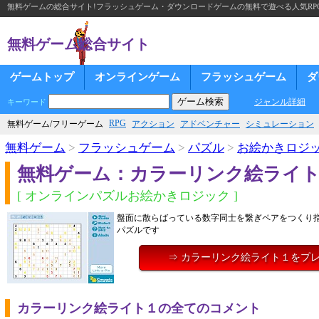
無料ゲームの総合サイト!フラッシュゲーム・ダウンロードゲームの無料で遊べる人気RP
無料ゲーム総合サイト
ゲームトップ
オンラインゲーム
フラッシュゲーム
ダ
ジャンル詳細
キーワード
RPG
無料ゲーム/フリーゲーム
アクション
アドベンチャー
シミュレーション
無料ゲーム
>
フラッシュゲーム
>
パズル
>
お絵かきロジ
無料ゲーム：カラーリンク絵ライ
[ オンラインパズルお絵かきロジック ]
盤面に散らばっている数字同士を繋ぎペアをつくり
パズルです
⇒ カラーリンク絵ライト１をプ
カラーリンク絵ライト１の全てのコメント