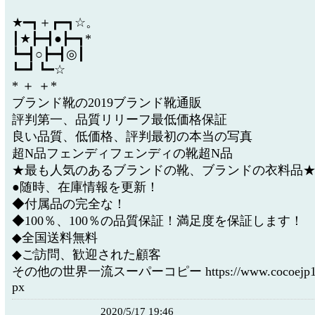
★━┓＋┏━┓☆。
┃★┣━┫●┣━┓*
┗━┫○┣━┫◎┃
┗━┛ ┗━☆
* ＋ ＋*
ブランド靴の2019ブランド靴通販
評判第一、品質リリーフ最低価格保証
良い品質、低価格、評判最初の本当の写真
超N品フェンディフェンディの靴超N品
★最も人気のあるブランドの靴、ブランドの衣料品
●随時、在庫情報を更新！
◆付属品の完全な！
◆100％、100％の品質保証！満足度を保証します！
◆全国送料無料
◆ご訪問、歓迎された顧客
その他の世界一流スーパーコピー https://www.cocoejp1.com
px
2020/5/17 19:46