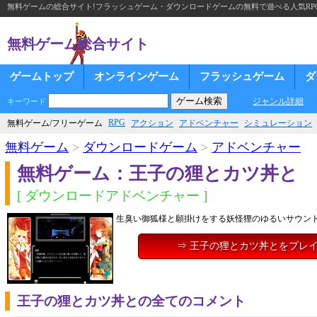
無料ゲームの総合サイト!フラッシュゲーム・ダウンロードゲームの無料で遊べる人気RP
無料ゲーム総合サイト
ゲームトップ
オンラインゲーム
フラッシュゲーム
ダ
ジャンル詳細
キーワード
RPG
無料ゲーム/フリーゲーム
アクション
アドベンチャー
シミュレーション
無料ゲーム
>
ダウンロードゲーム
>
アドベンチャー
無料ゲーム：王子の狸とカツ丼と
[ ダウンロードアドベンチャー ]
生臭い御狐様と願掛けをする妖怪狸のゆるいサウン
⇒ 王子の狸とカツ丼とをプレ
王子の狸とカツ丼との全てのコメント