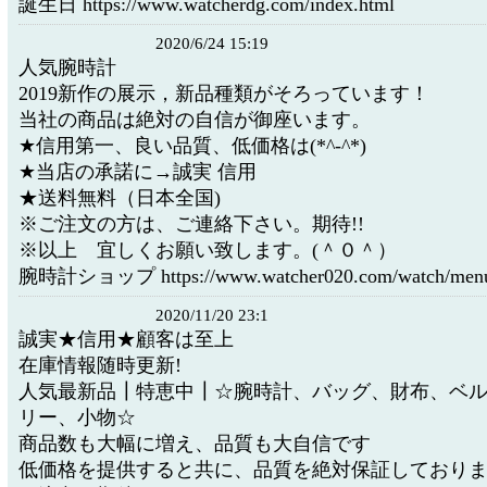
誕生日 https://www.watcherdg.com/index.html
2020/6/24 15:19
人気腕時計
2019新作の展示，新品種類がそろっています！
当社の商品は絶対の自信が御座います。
★信用第一、良い品質、低価格は(*^-^*)
★当店の承諾に→誠実 信用
★送料無料（日本全国)
※ご注文の方は、ご連絡下さい。期待!!
※以上 宜しくお願い致します。(＾０＾）
腕時計ショップ https://www.watcher020.com/watch/menu-
2020/11/20 23:1
誠実★信用★顧客は至上
在庫情報随時更新!
人気最新品┃特恵中┃☆腕時計、バッグ、財布、ベ
リー、小物☆
商品数も大幅に増え、品質も大自信です
低価格を提供すると共に、品質を絶対保証しており