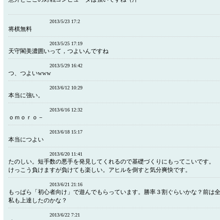
2013/5/23 17:2
将棋無料
2013/5/25 17:19
天守閣美濃囲いって，つよいんですね
2013/5/29 16:42
つ、つよいwww
2013/6/12 10:29
本当に強い。
2013/6/16 12:32
ｏｍｏｒｏ－
2013/6/18 15:17
本当につよい
2013/6/20 11:41
たのしい。短手数の悪手を発見してくれるので基礎づくりにもってこいです。
けっこう負けますが負けても楽しい。アヒルを倒すと気分爽快です。
2013/6/21 21:16
もっぱら「初心者向け」で遊んでもらっています。勝率３割ぐらいかな？前は
私も上達したのかな？
2013/6/22 7:21