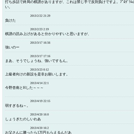
打ち歩詰で終局の棋譜がありますが、これは禁じ手で反則負けですよ。ﾌﾟﾛｸﾞﾗ
い。
2013/2/22 21:29
負けた
2013/2/23 2:19
棋譜の読み上げがあると分かりやすいと思いますが、
2013/3/17 16:56
強いのー
2013/3/17 17:16
まあ、そうでしょうね、強いですもん。
2013/3/23 0:12
上級者向けの新設を是非お願いします。
2013/4/14 22:1
今野杏南とHした～～～
2013/4/19 22:15
弱すぎるね～。
2013/4/20 16:0
しょうぎたのしいわあ
2013/4/20 16:2
お父さんに勝ったら1万円もらえるんだあ