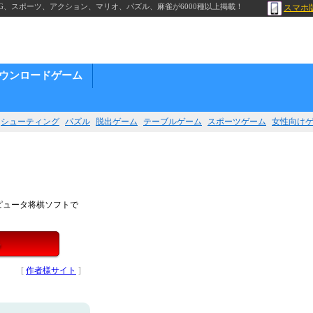
G、スポーツ、アクション、マリオ、パズル、麻雀が6000種以上掲載！
スマホ
ウンロードゲーム
シューティング
パズル
脱出ゲーム
テーブルゲーム
スポーツゲーム
女性向け
ピュータ将棋ソフトで
る
[
作者様サイト
]