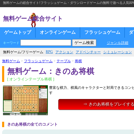
無料ゲームの総合サイト!フラッシュゲーム・ダウンロードゲームの無料で遊べる人気RP
無料ゲーム総合サイト
ゲームトップ
オンラインゲーム
フラッシュゲーム
ダ
ジャンル詳細
キーワード
RPG
無料ゲーム/フリーゲーム
アクション
アドベンチャー
シミュレーション
無料ゲーム
>
フラッシュゲーム
>
テーブル
>
将棋
無料ゲーム：きのあ将棋
[ オンラインテーブル将棋 ]
豊富な棋力、棋風のキャラクターと対局できるコン
す
⇒ きのあ将棋をプレイす
きのあ将棋の全てのコメント