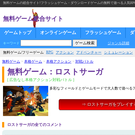
無料ゲームの総合サイト!フラッシュゲーム・ダウンロードゲームの無料で遊べる人気RP
無料ゲーム総合サイト
ゲームトップ
オンラインゲーム
フラッシュゲーム
ダ
ジャンル詳細
キーワード
RPG
無料ゲーム/フリーゲーム
アクション
アドベンチャー
シミュレーション
無料ゲーム
>
本格ゲーム
>
本格アクション
>
対戦バトル
無料ゲーム：ロストサーガ
[ 広告なし本格アクション対戦バトル ]
多彩なフィールドとゲームモードで大人数で遊べる
⇒ ロストサーガをプレイす
ロストサーガの全てのコメント