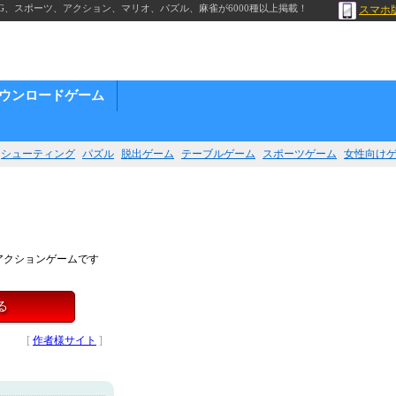
G、スポーツ、アクション、マリオ、パズル、麻雀が6000種以上掲載！
スマホ
ウンロードゲーム
シューティング
パズル
脱出ゲーム
テーブルゲーム
スポーツゲーム
女性向け
アクションゲームです
る
[
作者様サイト
]