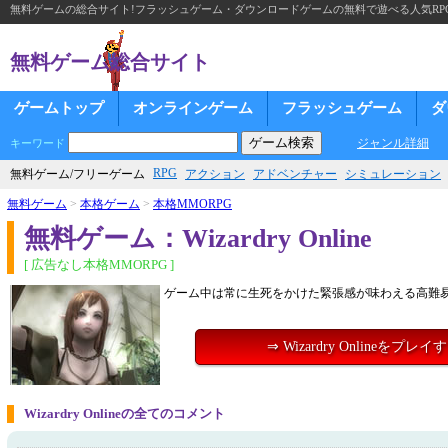
無料ゲームの総合サイト!フラッシュゲーム・ダウンロードゲームの無料で遊べる人気RP
無料ゲーム総合サイト
ゲームトップ
オンラインゲーム
フラッシュゲーム
ダ
ジャンル詳細
キーワード
RPG
無料ゲーム/フリーゲーム
アクション
アドベンチャー
シミュレーション
無料ゲーム
>
本格ゲーム
>
本格MMORPG
無料ゲーム：Wizardry Online
[ 広告なし本格MMORPG ]
ゲーム中は常に生死をかけた緊張感が味わえる高難
⇒ Wizardry Onlineをプレイ
Wizardry Onlineの全てのコメント