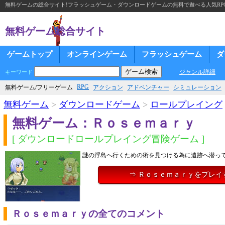
無料ゲームの総合サイト!フラッシュゲーム・ダウンロードゲームの無料で遊べる人気RP
無料ゲーム総合サイト
ゲームトップ
オンラインゲーム
フラッシュゲーム
ダ
ジャンル詳細
キーワード
RPG
無料ゲーム/フリーゲーム
アクション
アドベンチャー
シミュレーション
無料ゲーム
>
ダウンロードゲーム
>
ロールプレイング
無料ゲーム：Ｒｏｓｅｍａｒｙ
[ ダウンロードロールプレイング冒険ゲーム ]
謎の浮島へ行くための術を見つける為に遺跡へ潜っ
⇒ Ｒｏｓｅｍａｒｙをプレイ
Ｒｏｓｅｍａｒｙの全てのコメント