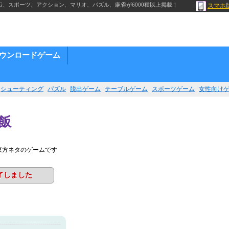
G、スポーツ、アクション、マリオ、パズル、麻雀が6000種以上掲載！
スマホ
ウンロードゲーム
シューティング
パズル
脱出ゲーム
テーブルゲーム
スポーツゲーム
女性向け
飯
東方ネタのゲームです
了しました