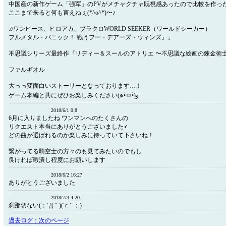
中国産の新作ゲーム「强军」のPVがメチャクチャ既視感あったので比較を作
ここまで来ると何も言えねぇ(*^o^*)〜♪
♫ワンピース、ヒロアカ、ブラクロWORLD SEEKER（ワールドシーカー）
フルメタル・パニック！ 戦うフー・デアーズ・ウィンズ』」
不思議シリーズ最終作『リディー＆スールのアトリエ 〜不思議な絵画の錬金術士
ファルギオル
大っっ変面白いストーリーとなっております…！
ゲーム本編と共にぜひお楽しみください(๑•̀ㅂ•́)و
2018/6/1 0:8
6月に入りましたね ワンマンへのたくさんの
リクエスト本当にありがとうございました♂
どの曲が選ばれるのか楽しみに待っていて下さいね！
繋がってる騎空士の方々のも見てみたいのでもし
良ければ暇潰し程度にお願いします
2018/6/2 16:27
ありがとうございました
2018/7/3 4:20
刹那切ない(；´Д｀)(´ε｀；)
過去ログ：次のページ