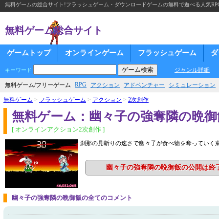
無料ゲームの総合サイト!フラッシュゲーム・ダウンロードゲームの無料で遊べる人気RP
無料ゲーム総合サイト
ゲームトップ
オンラインゲーム
フラッシュゲーム
ダ
ジャンル詳細
キーワード
RPG
無料ゲーム/フリーゲーム
アクション
アドベンチャー
シミュレーション
無料ゲーム
>
フラッシュゲーム
>
アクション
>
2次創作
無料ゲーム：幽々子の強奪隣の晩御
[ オンラインアクション2次創作 ]
刹那の見斬りの速さで幽々子が食べ物を奪っていく
幽々子の強奪隣の晩御飯の公開は終
幽々子の強奪隣の晩御飯の全てのコメント