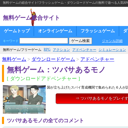
無料ゲームの総合サイト!フラッシュゲーム・ダウンロードゲームの無料で遊べる人気RP
無料ゲーム総合サイト
ゲームトップ
オンラインゲーム
フラッシュゲーム
ダ
ジャンル詳細
キーワード
RPG
無料ゲーム/フリーゲーム
アクション
アドベンチャー
シミュレーション
無料ゲーム
>
ダウンロードゲーム
>
アドベンチャー
無料ゲーム：ツバサあるモノ
[ ダウンロードアドベンチャー ]
国が立ち上げたスパイ育成機関で集められた６人が
⇒ ツバサあるモノをプレイ
ツバサあるモノの全てのコメント