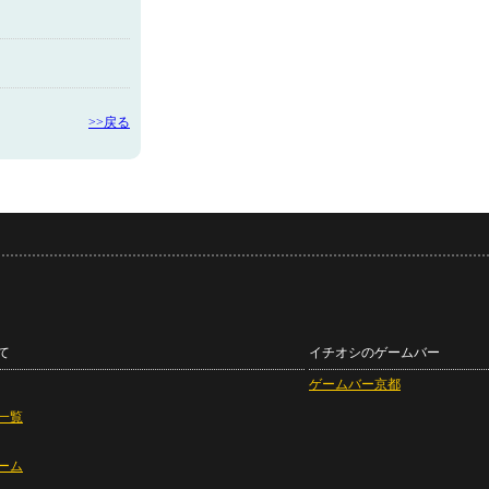
>>戻る
て
イチオシのゲームバー
ゲームバー京都
一覧
ーム