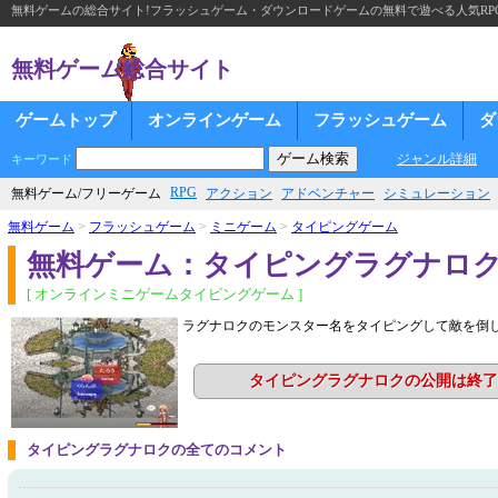
無料ゲームの総合サイト!フラッシュゲーム・ダウンロードゲームの無料で遊べる人気RP
無料ゲーム総合サイト
ゲームトップ
オンラインゲーム
フラッシュゲーム
ダ
ジャンル詳細
キーワード
RPG
無料ゲーム/フリーゲーム
アクション
アドベンチャー
シミュレーション
無料ゲーム
>
フラッシュゲーム
>
ミニゲーム
>
タイピングゲーム
無料ゲーム：タイピングラグナロ
[ オンラインミニゲームタイピングゲーム ]
ラグナロクのモンスター名をタイピングして敵を倒
タイピングラグナロクの公開は終了
タイピングラグナロクの全てのコメント