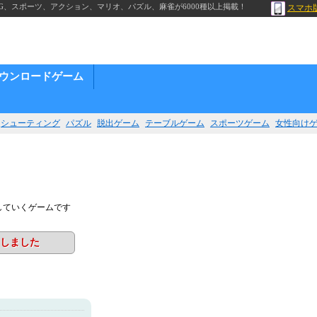
G、スポーツ、アクション、マリオ、パズル、麻雀が6000種以上掲載！
スマホ
ウンロードゲーム
シューティング
パズル
脱出ゲーム
テーブルゲーム
スポーツゲーム
女性向け
ク
していくゲームです
しました