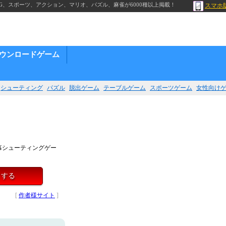
G、スポーツ、アクション、マリオ、パズル、麻雀が6000種以上掲載！
スマホ
ウンロードゲーム
シューティング
パズル
脱出ゲーム
テーブルゲーム
スポーツゲーム
女性向け
幕シューティングゲー
イする
[
作者様サイト
]