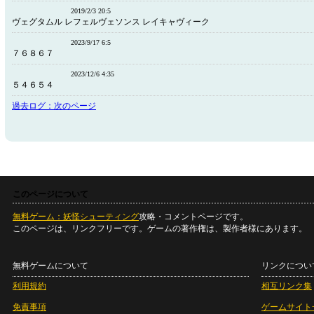
2019/2/3 20:5
ヴェグタムル レフェルヴェソンス レイキャヴィーク
2023/9/17 6:5
７６８６７
2023/12/6 4:35
５４６５４
過去ログ：次のページ
このページについて
無料ゲーム：妖怪シューティング
攻略・コメントページです。
このページは、リンクフリーです。ゲームの著作権は、製作者様にあります。
無料ゲームについて
リンクについ
利用規約
相互リンク集
免責事項
ゲームサイト