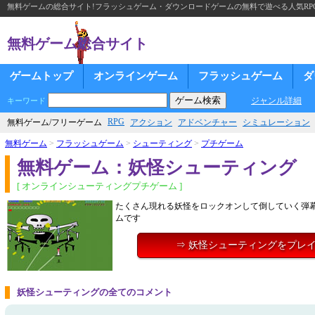
無料ゲームの総合サイト!フラッシュゲーム・ダウンロードゲームの無料で遊べる人気RP
無料ゲーム総合サイト
ゲームトップ
オンラインゲーム
フラッシュゲーム
ダ
ジャンル詳細
キーワード
RPG
無料ゲーム/フリーゲーム
アクション
アドベンチャー
シミュレーション
無料ゲーム
>
フラッシュゲーム
>
シューティング
>
プチゲーム
無料ゲーム：妖怪シューティング
[ オンラインシューティングプチゲーム ]
たくさん現れる妖怪をロックオンして倒していく弾
ムです
⇒ 妖怪シューティングをプレ
妖怪シューティングの全てのコメント