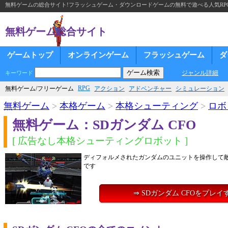
無料ゲームの総合サイト!フラッシュゲーム・ダウンロードゲームの無料で遊べる人気RP
無料ゲーム総合サイト
ゲームトップ
オンラインゲーム
フラッシュゲーム
ダ
ジャンル詳細
キーワード
RPG
無料ゲーム/フリーゲーム
アクション
アドベンチャー
シミュレーション
無料ゲーム
>
本格ゲーム
>
本格シューティング
>
ロボ
無料ゲーム：SDガンダム CFO
[ 広告なし本格シューティングロボット ]
ディフォルメされたガンダムのユニットを操作して敵
です
⇒ SDガンダム CFOをプレイ