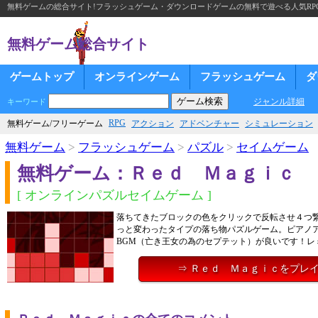
無料ゲームの総合サイト!フラッシュゲーム・ダウンロードゲームの無料で遊べる人気RP
無料ゲーム総合サイト
ゲームトップ
オンラインゲーム
フラッシュゲーム
ダ
ジャンル詳細
キーワード
RPG
無料ゲーム/フリーゲーム
アクション
アドベンチャー
シミュレーション
無料ゲーム
>
フラッシュゲーム
>
パズル
>
セイムゲーム
無料ゲーム：Ｒｅｄ Ｍａｇｉｃ
[ オンラインパズルセイムゲーム ]
落ちてきたブロックの色をクリックで反転させ４つ
っと変わったタイプの落ち物パズルゲーム。ピアノ
BGM（亡き王女の為のセプテット）が良いです！レ
⇒ Ｒｅｄ Ｍａｇｉｃをプレ