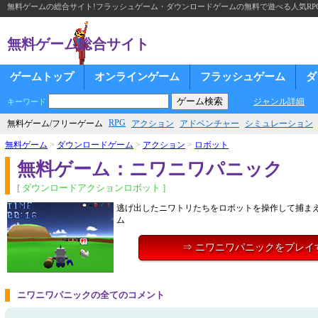
無料ゲームの総合サイト!フラッシュゲーム・ダウンロードゲームの無料で遊べる人気RP
無料ゲーム総合サイト
ゲームトップ
オンラインゲーム
フラッシュゲーム
ダ
ジャンル詳細
キーワード
RPG
無料ゲーム/フリーゲーム
アクション
アドベンチャー
シミュレーション
無料ゲーム
>
ダウンロードゲーム
>
アクション
>
ロボット
無料ゲーム：ニワニワパニック
[ ダウンロードアクションロボット ]
逃げ出したニワトリたちをロボットを操作して捕まえ
ム
⇒ ニワニワパニックをプレイ
ニワニワパニックの全てのコメント