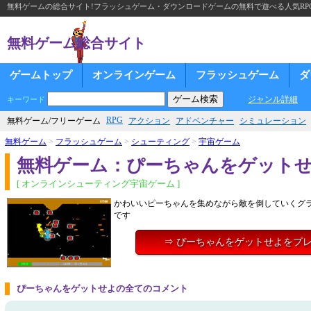
無料ゲームの総合サイト!フラッシュゲーム・ダウンロードゲームの無料で遊べる人気RP
無料ゲーム総合サイト
ゲームトップ
オンラインゲーム
フラッシュゲーム
ダ
ジャンル詳細
キーワード
RPG
無料ゲーム/フリーゲーム
アクション
アドベンチャー
シミュレーション
無料ゲーム
>
フラッシュゲーム
>
シューティング
>
宇宙ゲーム
無料ゲーム：ぴーちゃんをゲット
[ オンラインシューティング宇宙ゲーム ]
かわいいピーちゃんを集めながら敵を倒していくグ
です
⇒ ぴーちゃんをゲットせよをプ
ぴーちゃんをゲットせよの全てのコメント