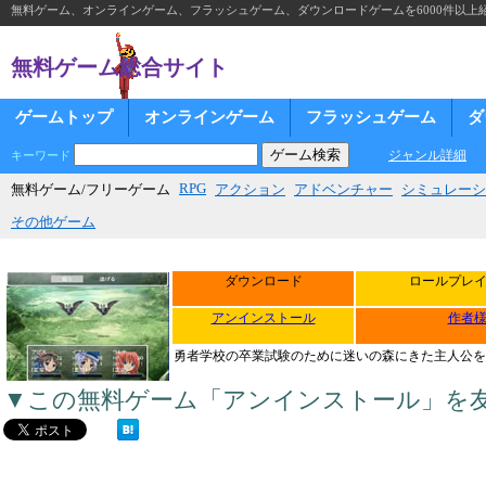
無料ゲーム、オンラインゲーム、フラッシュゲーム、ダウンロードゲームを6000件以上
無料ゲーム総合サイト
ゲームトップ
オンラインゲーム
フラッシュゲーム
ダ
ジャンル詳細
キーワード
RPG
無料ゲーム/フリーゲーム
アクション
アドベンチャー
シミュレーシ
その他ゲーム
ダウンロード
ロールプレ
アンインストール
作者
勇者学校の卒業試験のために迷いの森にきた主人公を
▼この無料ゲーム「アンインストール」を