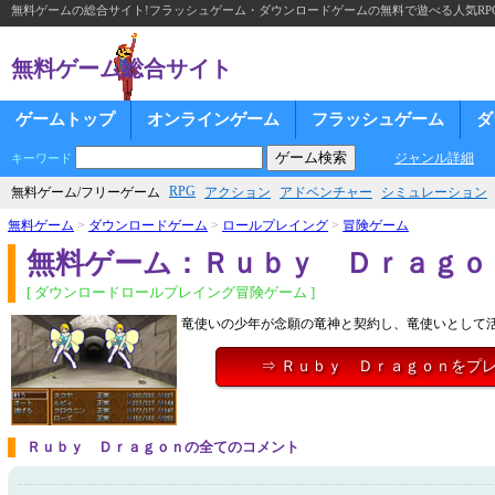
無料ゲームの総合サイト!フラッシュゲーム・ダウンロードゲームの無料で遊べる人気RP
無料ゲーム総合サイト
ゲームトップ
オンラインゲーム
フラッシュゲーム
ダ
ジャンル詳細
キーワード
RPG
無料ゲーム/フリーゲーム
アクション
アドベンチャー
シミュレーション
無料ゲーム
>
ダウンロードゲーム
>
ロールプレイング
>
冒険ゲーム
無料ゲーム：Ｒｕｂｙ Ｄｒａｇｏ
[ ダウンロードロールプレイング冒険ゲーム ]
竜使いの少年が念願の竜神と契約し、竜使いとして活
⇒ Ｒｕｂｙ Ｄｒａｇｏｎをプ
Ｒｕｂｙ Ｄｒａｇｏｎの全てのコメント