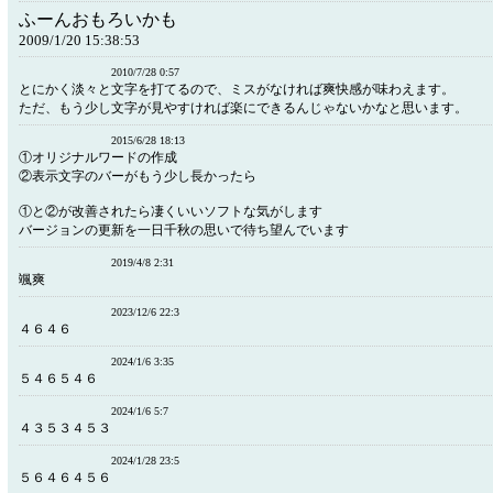
ふーんおもろいかも
2009/1/20 15:38:53
2010/7/28 0:57
とにかく淡々と文字を打てるので、ミスがなければ爽快感が味わえます。
ただ、もう少し文字が見やすければ楽にできるんじゃないかなと思います。
2015/6/28 18:13
①オリジナルワードの作成
②表示文字のバーがもう少し長かったら
①と②が改善されたら凄くいいソフトな気がします
バージョンの更新を一日千秋の思いで待ち望んでいます
2019/4/8 2:31
颯爽
2023/12/6 22:3
４６４６
2024/1/6 3:35
５４６５４６
2024/1/6 5:7
４３５３４５３
2024/1/28 23:5
５６４６４５６