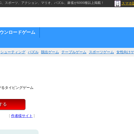
G、スポーツ、アクション、マリオ、パズル、麻雀が6000種以上掲載！
スマホ
ウンロードゲーム
シューティング
パズル
脱出ゲーム
テーブルゲーム
スポーツゲーム
女性向け
がるタイピングゲーム
する
[
作者様サイト
]