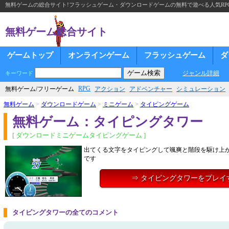
無料ゲームの総合サイト!フラッシュゲーム・ダウンロードゲームの無料で遊べる人気RP
無料ゲーム総合サイト
ゲームトップ
オンラインゲーム
フラッシュゲーム
ダ
ジャンル詳細
キーワード
RPG
無料ゲーム/フリーゲーム
アクション
アドベンチャー
シミュレーション
無料ゲーム
>
ダウンロードゲーム
>
ミニゲーム
>
タイピングゲーム
無料ゲーム：タイピングタワー
[ ダウンロードミニゲームタイピングゲーム ]
出てくる文字をタイピングして颯爽と階段を駆け上
です
⇒ タイピングタワーをプレイ
タイピングタワーの全てのコメント