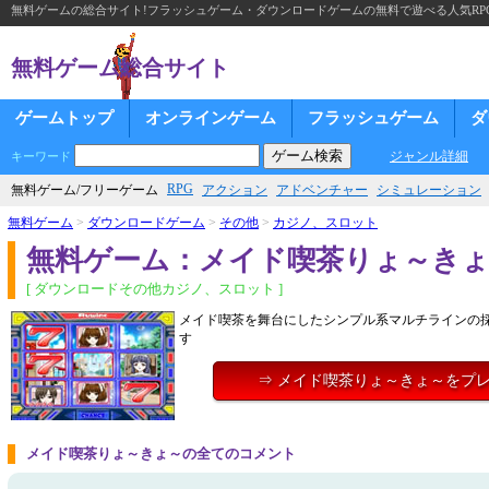
無料ゲームの総合サイト!フラッシュゲーム・ダウンロードゲームの無料で遊べる人気RP
無料ゲーム総合サイト
ゲームトップ
オンラインゲーム
フラッシュゲーム
ダ
ジャンル詳細
キーワード
RPG
無料ゲーム/フリーゲーム
アクション
アドベンチャー
シミュレーション
無料ゲーム
>
ダウンロードゲーム
>
その他
>
カジノ、スロット
無料ゲーム：メイド喫茶りょ～き
[ ダウンロードその他カジノ、スロット ]
メイド喫茶を舞台にしたシンプル系マルチラインの
す
⇒ メイド喫茶りょ～きょ～をプ
メイド喫茶りょ～きょ～の全てのコメント