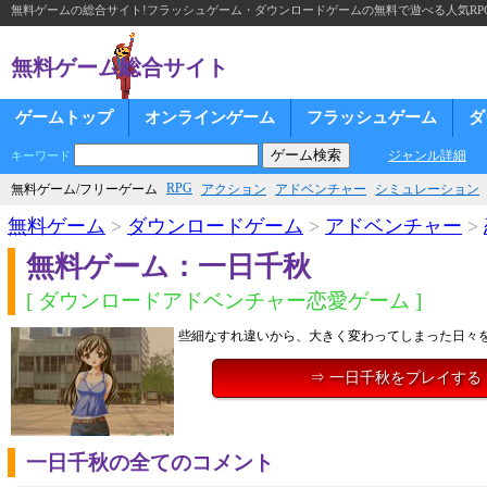
無料ゲームの総合サイト!フラッシュゲーム・ダウンロードゲームの無料で遊べる人気RP
無料ゲーム総合サイト
ゲームトップ
オンラインゲーム
フラッシュゲーム
ダ
ジャンル詳細
キーワード
RPG
無料ゲーム/フリーゲーム
アクション
アドベンチャー
シミュレーション
無料ゲーム
>
ダウンロードゲーム
>
アドベンチャー
>
無料ゲーム：一日千秋
[ ダウンロードアドベンチャー恋愛ゲーム ]
些細なすれ違いから、大きく変わってしまった日々
⇒ 一日千秋をプレイする
一日千秋の全てのコメント