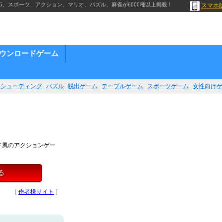
G、スポーツ、アクション、マリオ、パズル、麻雀が6000種以上掲載！
スマホ
ウンロードゲーム
シューティング
パズル
脱出ゲーム
テーブルゲーム
スポーツゲーム
女性向け
ド風のアクションゲー
る
[
作者様サイト
]