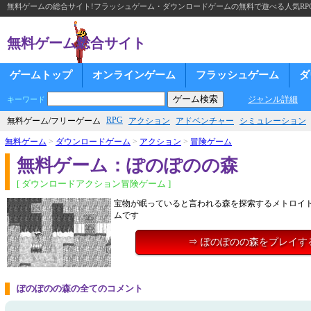
無料ゲームの総合サイト!フラッシュゲーム・ダウンロードゲームの無料で遊べる人気RP
無料ゲーム総合サイト
ゲームトップ
オンラインゲーム
フラッシュゲーム
ダ
ジャンル詳細
キーワード
RPG
無料ゲーム/フリーゲーム
アクション
アドベンチャー
シミュレーション
無料ゲーム
>
ダウンロードゲーム
>
アクション
>
冒険ゲーム
無料ゲーム：ぽのぽのの森
[ ダウンロードアクション冒険ゲーム ]
宝物が眠っていると言われる森を探索するメトロイ
ムです
⇒ ぽのぽのの森をプレイす
ぽのぽのの森の全てのコメント