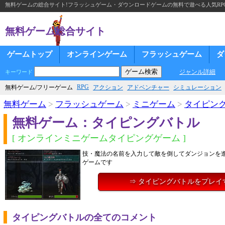
無料ゲームの総合サイト!フラッシュゲーム・ダウンロードゲームの無料で遊べる人気RP
無料ゲーム総合サイト
ゲームトップ
オンラインゲーム
フラッシュゲーム
ダ
ジャンル詳細
キーワード
RPG
無料ゲーム/フリーゲーム
アクション
アドベンチャー
シミュレーション
無料ゲーム
>
フラッシュゲーム
>
ミニゲーム
>
タイピン
無料ゲーム：タイピングバトル
[ オンラインミニゲームタイピングゲーム ]
技・魔法の名前を入力して敵を倒してダンジョンを
ゲームです
⇒ タイピングバトルをプレイ
タイピングバトルの全てのコメント