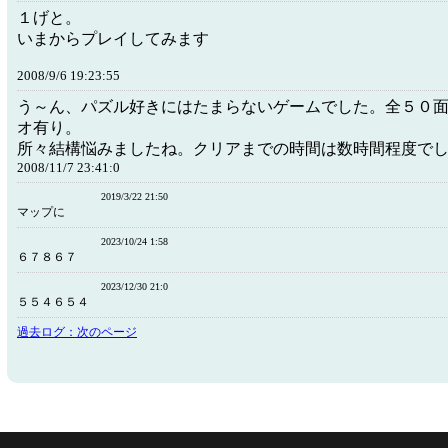
１げと。
いまからプレイしてみます
2008/9/6 19:23:55
う～ん、パズル好きにはたまらないゲームでした。全５０
オ有り。
所々結構悩みましたね。クリアまでの時間は数時間程度で
2008/11/7 23:41:0
2019/3/22 21:50
マップに
2023/10/24 1:58
６７８６７
2023/12/30 21:0
５５４６５４
過去ログ：次のページ