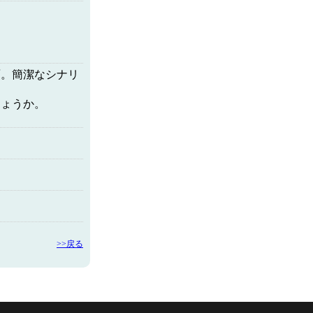
面。簡潔なシナリ
しょうか。
>>戻る