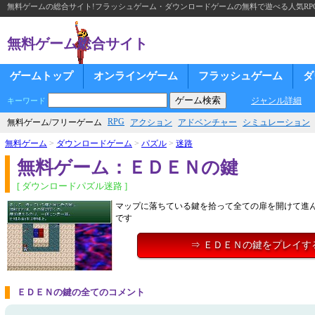
無料ゲームの総合サイト!フラッシュゲーム・ダウンロードゲームの無料で遊べる人気RP
無料ゲーム総合サイト
ゲームトップ
オンラインゲーム
フラッシュゲーム
ダ
ジャンル詳細
キーワード
RPG
無料ゲーム/フリーゲーム
アクション
アドベンチャー
シミュレーション
無料ゲーム
>
ダウンロードゲーム
>
パズル
>
迷路
無料ゲーム：ＥＤＥＮの鍵
[ ダウンロードパズル迷路 ]
マップに落ちている鍵を拾って全ての扉を開けて進
です
⇒ ＥＤＥＮの鍵をプレイす
ＥＤＥＮの鍵の全てのコメント