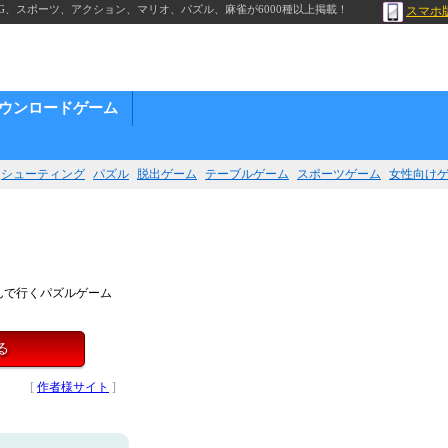
G、スポーツ、アクション、マリオ、パズル、麻雀が6000種以上掲載！
スマホ
ウンロードゲーム
シューティング
パズル
脱出ゲーム
テーブルゲーム
スポーツゲーム
女性向け
んで行くパズルゲーム
る
[
作者様サイト
]