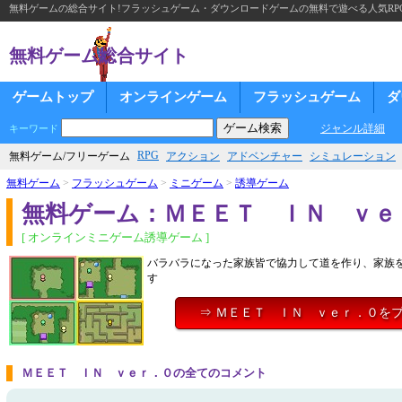
無料ゲームの総合サイト!フラッシュゲーム・ダウンロードゲームの無料で遊べる人気RP
無料ゲーム総合サイト
ゲームトップ
オンラインゲーム
フラッシュゲーム
ダ
ジャンル詳細
キーワード
RPG
無料ゲーム/フリーゲーム
アクション
アドベンチャー
シミュレーション
無料ゲーム
>
フラッシュゲーム
>
ミニゲーム
>
誘導ゲーム
無料ゲーム：ＭＥＥＴ ＩＮ ｖｅ
[ オンラインミニゲーム誘導ゲーム ]
バラバラになった家族皆で協力して道を作り、家族
す
⇒ ＭＥＥＴ ＩＮ ｖｅｒ．０を
ＭＥＥＴ ＩＮ ｖｅｒ．０の全てのコメント