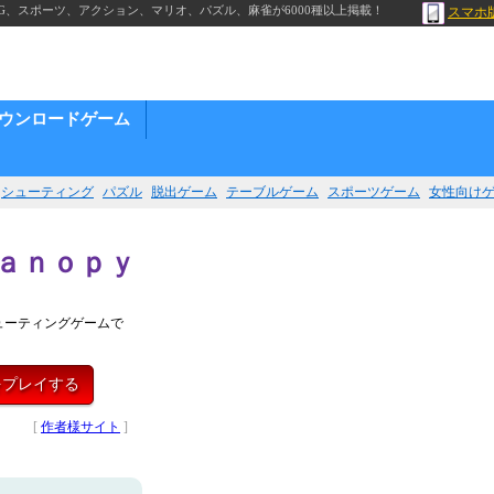
G、スポーツ、アクション、マリオ、パズル、麻雀が6000種以上掲載！
スマホ
ウンロードゲーム
シューティング
パズル
脱出ゲーム
テーブルゲーム
スポーツゲーム
女性向け
ａｎｏｐｙ
ューティングゲームで
をプレイする
[
作者様サイト
]