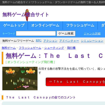
無料ゲームの総合サイト!フラッシュゲーム・ダウンロードゲームの無料で遊べる人気RP
無料ゲーム総合サイト
ゲームトップ
オンラインゲーム
フラッシュゲーム
ダ
ジャンル詳細
キーワード
RPG
無料ゲーム/フリーゲーム
アクション
アドベンチャー
シミュレーション
無料ゲーム
>
フラッシュゲーム
>
シューティング
>
飛行機
無料ゲーム：Ｔｈｅ Ｌａｓｔ Ｃ
[ オンラインシューティング飛行機 ]
出現する敵の攻撃方法をを盗んで戦っていく、縦シ
す
⇒ Ｔｈｅ Ｌａｓｔ Ｃａｎｏｐｙ
Ｔｈｅ Ｌａｓｔ Ｃａｎｏｐｙの全てのコメント