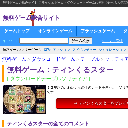
無料ゲームの総合サイト!フラッシュゲーム・ダウンロードゲームの無料で遊べる人気RP
無料ゲーム総合サイト
ゲームトップ
オンラインゲーム
フラッシュゲーム
ダ
ジャンル詳細
キーワード
RPG
無料ゲーム/フリーゲーム
アクション
アドベンチャー
シミュレーション
無料ゲーム
>
ダウンロードゲーム
>
テーブル
>
ソリティ
無料ゲーム：ティンくるスター
[ ダウンロードテーブルソリティア ]
１２星座のかわいい女の子のカードを使った、ソリ
です
⇒ ティンくるスターをプレイ
ティンくるスターの全てのコメント