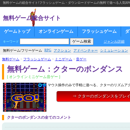
無料ゲームの総合サイト!フラッシュゲーム・ダウンロードゲームの無料で遊べる人気RP
無料ゲーム総合サイト
ゲームトップ
オンラインゲーム
フラッシュゲーム
ダ
ジャンル詳細
キーワード
RPG
無料ゲーム/フリーゲーム
アクション
アドベンチャー
シミュレーション
無料ゲーム
>
フラッシュゲーム
>
ミニゲーム
>
音ゲー
無料ゲーム：クターのボンダンス
[ オンラインミニゲーム音ゲー ]
マウス操作のみで手軽に遊べる、クターのリズムア
⇒ クターのボンダンスをプレ
クターのボンダンスの全てのコメント