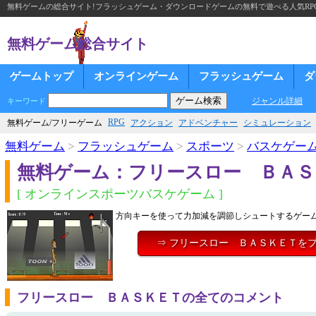
無料ゲームの総合サイト!フラッシュゲーム・ダウンロードゲームの無料で遊べる人気RP
無料ゲーム総合サイト
ゲームトップ
オンラインゲーム
フラッシュゲーム
ダ
ジャンル詳細
キーワード
RPG
無料ゲーム/フリーゲーム
アクション
アドベンチャー
シミュレーション
無料ゲーム
>
フラッシュゲーム
>
スポーツ
>
バスケゲー
無料ゲーム：フリースロー ＢＡＳ
[ オンラインスポーツバスケゲーム ]
方向キーを使って力加減を調節しシュートするゲー
⇒ フリースロー ＢＡＳＫＥＴを
フリースロー ＢＡＳＫＥＴの全てのコメント