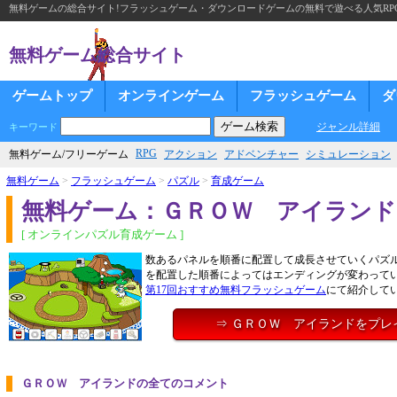
無料ゲームの総合サイト!フラッシュゲーム・ダウンロードゲームの無料で遊べる人気RP
無料ゲーム総合サイト
ゲームトップ
オンラインゲーム
フラッシュゲーム
ダ
ジャンル詳細
キーワード
RPG
無料ゲーム/フリーゲーム
アクション
アドベンチャー
シミュレーション
無料ゲーム
>
フラッシュゲーム
>
パズル
>
育成ゲーム
無料ゲーム：ＧＲＯＷ アイランド
[ オンラインパズル育成ゲーム ]
数あるパネルを順番に配置して成長させていくパズ
を配置した順番によってはエンディングが変わって
第17回おすすめ無料フラッシュゲーム
にて紹介して
⇒ ＧＲＯＷ アイランドをプレ
ＧＲＯＷ アイランドの全てのコメント