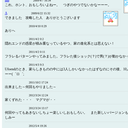
aaa
2009/4/7 16:34
これ、ホント、おもしろいよねー。 つぎのやつでないかなーーー。
A
2009/6/22 15:32
できました 攻略した人 ありがとうございます
2010/4/10 0:29
ありへ
2011/4/2 0:2
隠れエンドの惑星が積み重なっているやつ、家の進化系と
2011/4/2 0:11
フラレるパターンやってみました。フラレた後ショック(？)で男(？)が動かなか
2011/4/3 9:3
Ufoendのとき、家らしきものの中には3人しかいなかったはずなのにその後、1
ーー(゜ロ゜;
2011/10/2 17:24
出来ました～何回もやりました～
2012/3/24 12:24
家くずれた・・・ マグマが・・
2012/3/24 13:17
何回やってもあきないしちょー楽しいしおもしろい。 また新しいバージョン
しみー
2012/5/4 19:26