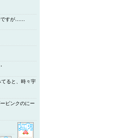
のですが……
・
みてると、時々宇
がーピンクのにー