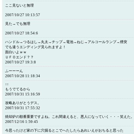
ここ見ないと無理
2007/10/27 10:13:57
見た→でも無理
2007/10/27 18:54:6
ハンドル→つるはし→丸太→チップ→電池→ねじ→アルコールランプ→煙突
でも違うエンディング見られますよ！
面白いよｗｗ
ＵＦＯエンド？？
2007/10/27 19:3:8
ふーーーん
2007/10/28 11:18:34
↑↑
もうでてるから
2007/10/31 15:16:59
攻略ありがとうデス。
2007/10/31 17:55:32
焼却炉の順番重要ですよね。これ間違えると、悪人になっていく・・・笑えた
2007/12/16 1:59:45
今思ったけど家の下に穴掘るとこでへたしたらあれいえがおちると思った