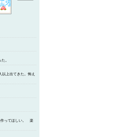
は思えない！
った。
0人以上出てきた。怖え
も作ってほしい。 楽