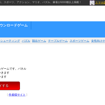
G、スポーツ、アクション、マリオ、パズル、麻雀が6000種以上掲載！
スマホ
ウンロードゲーム
シューティング
パズル
脱出ゲーム
テーブルゲーム
スポーツゲーム
女性向け
ルゲームです。パネル
いきます
います
イする
[
作者様サイト
]