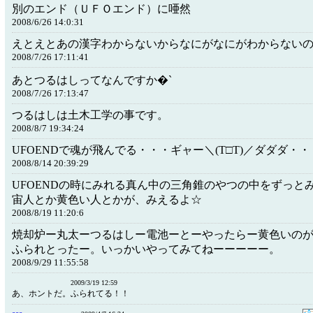
別のエンド（ＵＦＯエンド）に唖然
2008/6/26 14:0:31
えとえとあの漢字わからないからなにがなにがわからない
2008/7/26 17:11:41
あとつるはしってなんですか�`
2008/7/26 17:13:47
つるはしは土木工学の事です。
2008/8/7 19:34:24
UFOENDで魂が飛んでる・・・ギャー＼(T□T)／ダダダ・・
2008/8/14 20:39:29
UFOENDの時にみれる真ん中の三角錐のやつの中をずっと
宙人とか黄色い人とかが、みえるよ☆
2008/8/19 11:20:6
焼却炉ー丸太ーつるはしー電池ーとーやったらー黄色いの
ふられとったー。いっかいやってみてねーーーーー。
2008/9/29 11:55:58
2009/3/19 12:59
あ、ホントだ。ふられてる！！