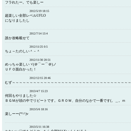
フラれたー。でも楽しー
2012/5/19 18:15
超楽しい全部レベルUFLO
になりましたし
2012/7/14 13:4
誰か攻略載せて
2012/11/25 0:5
ちょ～たのしい＾－＾
2012/11/30 20:51
めっちゃ楽しいヾ(＠⌒ー⌒＠)ノ
ＵＦＯ面白かった！
2012/12/15 20:46
むず～～～～～～～～～～～～～～～～～～～～～～～～～～～～～～～～～
2013/4/7 15:23
何回もやりました☆
ＢＧＭが頭の中でリピートです。ＧＲＯＷ、自分のなかで一番です(。＿。ｍ
2013/5/6 18:16
楽しーー(*^^)v
2013/5/11 16:38