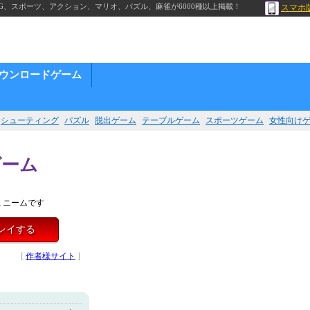
G、スポーツ、アクション、マリオ、パズル、麻雀が6000種以上掲載！
スマホ
ウンロードゲーム
シューティング
パズル
脱出ゲーム
テーブルゲーム
スポーツゲーム
女性向け
ゲーム
ミニームです
レイする
[
作者様サイト
]