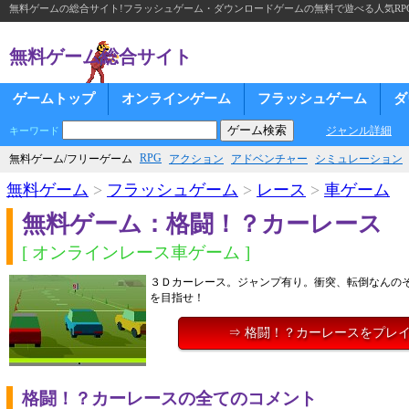
無料ゲームの総合サイト!フラッシュゲーム・ダウンロードゲームの無料で遊べる人気RP
無料ゲーム総合サイト
ゲームトップ
オンラインゲーム
フラッシュゲーム
ダ
ジャンル詳細
キーワード
RPG
無料ゲーム/フリーゲーム
アクション
アドベンチャー
シミュレーション
無料ゲーム
>
フラッシュゲーム
>
レース
>
車ゲーム
無料ゲーム：格闘！？カーレース
[ オンラインレース車ゲーム ]
３Ｄカーレース。ジャンプ有り。衝突、転倒なんの
を目指せ！
⇒ 格闘！？カーレースをプレ
格闘！？カーレースの全てのコメント