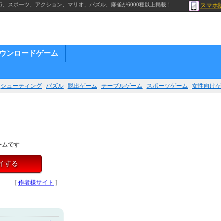
G、スポーツ、アクション、マリオ、パズル、麻雀が6000種以上掲載！
スマホ
ウンロードゲーム
シューティング
パズル
脱出ゲーム
テーブルゲーム
スポーツゲーム
女性向け
ームです
イする
[
作者様サイト
]