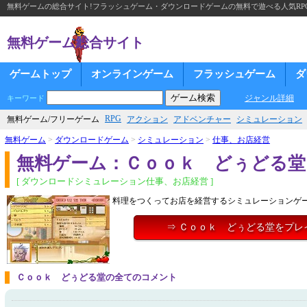
無料ゲームの総合サイト!フラッシュゲーム・ダウンロードゲームの無料で遊べる人気RP
無料ゲーム総合サイト
ゲームトップ
オンラインゲーム
フラッシュゲーム
ダ
ジャンル詳細
キーワード
RPG
無料ゲーム/フリーゲーム
アクション
アドベンチャー
シミュレーション
無料ゲーム
>
ダウンロードゲーム
>
シミュレーション
>
仕事、お店経営
無料ゲーム：Ｃｏｏｋ どぅどる堂
[ ダウンロードシミュレーション仕事、お店経営 ]
料理をつくってお店を経営するシミュレーションゲ
⇒ Ｃｏｏｋ どぅどる堂をプレ
Ｃｏｏｋ どぅどる堂の全てのコメント