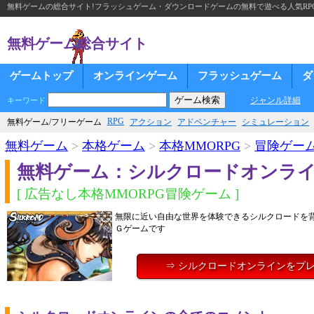
無料ゲームの総合サイト!フラッシュゲーム・ダウンロードゲームの無料で遊べる人気RP
無料ゲーム総合サイト
ゲームトップ
オンラインゲーム
フラッシュゲーム
ダ
ジャンル詳細
キーワード
RPG
無料ゲーム/フリーゲーム
アクション
アドベンチャー
シミュレーション
無料ゲーム
>
本格ゲーム
>
本格MMORPG
>
冒険ゲー
無料ゲーム：シルクロードオンラ
[ 広告なし本格MMORPG冒険ゲーム ]
無限に近い自由な世界を体験できるシルクロードを
Ｇゲームです
⇒ シルクロードオンラインをプ