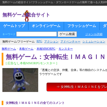
無料ゲームの総合サイト!フラッシュゲーム・ダウンロードゲームの無料で遊べる人気RP
無料ゲーム総合サイト
ゲームトップ
オンラインゲーム
フラッシュゲーム
ダ
ジャンル詳細
キーワード
RPG
無料ゲーム/フリーゲーム
アクション
アドベンチャー
シミュレーション
無料ゲーム
>
本格ゲーム
>
本格MMORPG
>
モンスター
無料ゲーム：女神転生ＩＭＡＧＩＮ
[ 広告なし本格MMORPGモンスター ]
『悪魔との交渉、仲魔、合体』等の独自のシステム
ラウザゲームです
⇒ 女神転生ＩＭＡＧＩＮＥをプ
女神転生ＩＭＡＧＩＮＥの全てのコメント