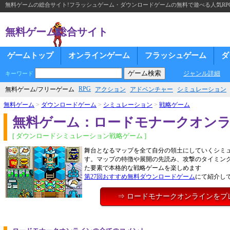
無料ゲームの総合サイト!フラッシュゲーム・ダウンロードゲームの無料で遊べる人気RP
無料ゲーム総合サイト
ゲームトップ
オンラインゲーム
フラッシュゲーム
ダ
ジャンル詳細
キーワード
RPG
無料ゲーム/フリーゲーム
アクション
アドベンチャー
シミュレーション
無料ゲーム
>
ダウンロードゲーム
>
シミュレーション
>
戦略ゲーム
無料ゲーム：ロードモナークオン
[ ダウンロードシミュレーション戦略ゲーム ]
舞台となるマップを全て自分の領土にしていくシミ
す。マップの特徴や展開の先読み、攻撃のタイミン
た要素で本格的な戦略ゲームを楽しめます
第27回おすすめ無料ダウンロードゲーム
にて紹介し
⇒ ロードモナークオンラインをプ