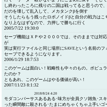
し終わったころに残りの二国は戦ってると思うので
だのを壊して乱入して、メカタンクβを倒す
そうしたらもう残ったロボノイドβと自分の戦力はこ
なり上なはずなので、力押しで勝ちに行く
2005/7/22 19:30:0
セーブ機能はＸＰや２０００では、そのままでは対
が
実は実行ファイルと同じ場所にSAVEという名前のフ
セーブできるようになります。
2006/1/29 18:7:53
このゲームは面白い！戦略性も中々のもの。ポピュ
たのか？
ともあれ、このゲームはやる価値が高い！
2007/11/23 8:1:32
2018/8/24 4:20
モダコンバーサスあるある･味方が全員クソ雑魚･ス
った瞬間敵に殺される･たまにめちゃくちゃ上手いゴ