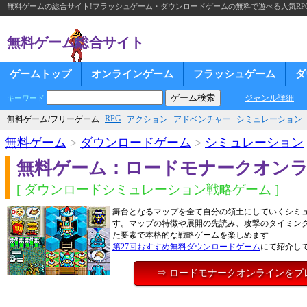
無料ゲームの総合サイト!フラッシュゲーム・ダウンロードゲームの無料で遊べる人気RP
無料ゲーム総合サイト
ゲームトップ
オンラインゲーム
フラッシュゲーム
ダ
ジャンル詳細
キーワード
RPG
無料ゲーム/フリーゲーム
アクション
アドベンチャー
シミュレーション
無料ゲーム
>
ダウンロードゲーム
>
シミュレーション
無料ゲーム：ロードモナークオン
[ ダウンロードシミュレーション戦略ゲーム ]
舞台となるマップを全て自分の領土にしていくシミ
す。マップの特徴や展開の先読み、攻撃のタイミン
た要素で本格的な戦略ゲームを楽しめます
第27回おすすめ無料ダウンロードゲーム
にて紹介し
⇒ ロードモナークオンラインをプ