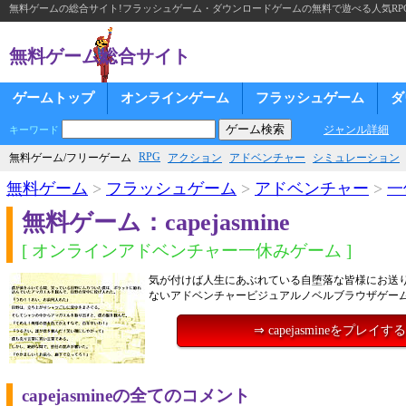
無料ゲームの総合サイト!フラッシュゲーム・ダウンロードゲームの無料で遊べる人気RP
無料ゲーム総合サイト
ゲームトップ
オンラインゲーム
フラッシュゲーム
ダ
ジャンル詳細
キーワード
RPG
無料ゲーム/フリーゲーム
アクション
アドベンチャー
シミュレーション
無料ゲーム
>
フラッシュゲーム
>
アドベンチャー
>
一
無料ゲーム：capejasmine
[ オンラインアドベンチャー一休みゲーム ]
気が付けば人生にあぶれている自堕落な皆様にお送
ないアドベンチャービジュアルノベルブラウザゲー
⇒ capejasmineをプレイする
capejasmineの全てのコメント