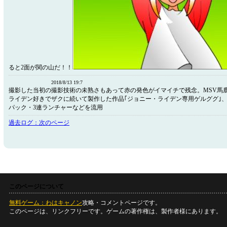
ると2面が関の山だ！！
2018/8/13 19:7
撮影した当初の撮影技術の未熟さもあって赤の発色がイマイチで残念。MSV馬
ライデン好きでザクに続いて製作した作品｢ジョニー・ライデン専用ゲルググ｣
パック・3連ランチャーなどを流用
過去ログ：次のページ
このページについて
無料ゲーム：わはキャノン
攻略・コメントページです。
このページは、リンクフリーです。ゲームの著作権は、製作者様にあります。