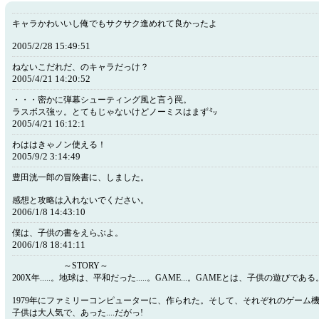
キャラかわいいし俺でもサクサク進めれて良かったよ
2005/2/28 15:49:51
ねないこだれだ、のキャラだっけ？
2005/4/21 14:20:52
・・・密かに弾幕シューティング風と言う罠。
ラスボス強ッ。とてもじゃないけどノーミスはまず㍉
2005/4/21 16:12:1
わははきゃノン使える！
2005/9/2 3:14:49
豊田洸一郎の冒険書に、しました。
感想と攻略は入れないでください。
2006/1/8 14:43:10
僕は、子供の書をえらぶよ。
2006/1/8 18:41:11
～STORY～
200X年.....。地球は、平和だった.....。GAME...。GAMEとは、子供の遊びである
1979年にファミリーコンピューターに、作られた。そして、それぞれのゲーム
子供は大人気で、あった....だがっ!