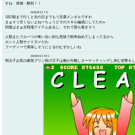
すね 滑稽・酷刑！！
2018/8/13 7:6
1回3面まで行くと次の日までもう豆腐メンタルですわ
まぁそう甘くないよねーちょうどそのスキル編成にしてたわw
回復はまぁ古戦場アイテムあるし、それで落ち着きそう
人類またフルーツの奪い合い的な意味で戦争始めてしまってるから
ホント人類サイドダメだわ
フーディーで美味しそうにとるのむずかしいね
2018/8/13 19:5
明太子お尻の鍬形プリン投げ王子は腕が分離しターゲッティングし挟む攻撃を