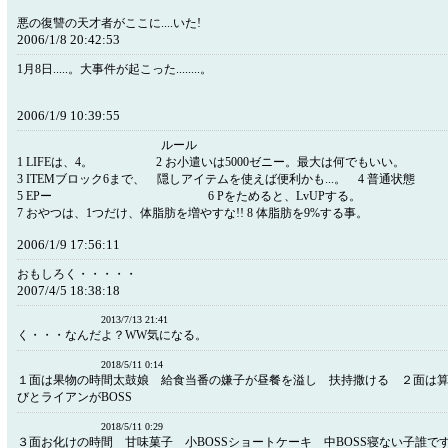
悪の復讐の天才者がここに....いた!
2006/1/8 20:42:53
1月8日.....。大事件が起こった........。
2006/1/9 10:39:55
ルール
1 LIFEは、4。 2 お小遣いは5000ゼニー。最大は何でもいい。
3 ITEMブロック6まで、 隠しアイテムを使えば便利かも...。 4 普通状態
5 EPー 6 Pをためると、LvUPする。
7 おやつは、1つだけ、体脂肪を増やすな!! 8 体脂肪を9%する事。
2006/1/9 17:56:11
おもしろく・・・・・
2007/4/5 18:38:18
2013/7/13 21:41
く・・・なんだよ？WW気になる。
2018/5/11 0:14
１面は果物の時間太鼓娘 給食当番の嫌子が昼餐を溢し 扶持撒ける ２面は
びとライアンがBOSS
2018/5/11 0:29
３面お化けの時間 甘味菓子 小BOSSショートケーキ 中BOSS寝ない子誰で