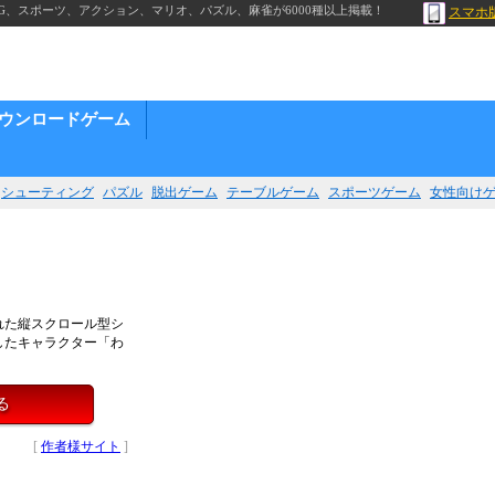
G、スポーツ、アクション、マリオ、パズル、麻雀が6000種以上掲載！
スマホ
ウンロードゲーム
シューティング
パズル
脱出ゲーム
テーブルゲーム
スポーツゲーム
女性向け
れた縦スクロール型シ
したキャラクター「わ
！
る
[
作者様サイト
]