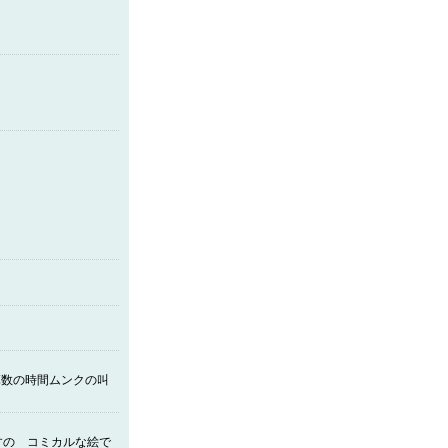
算数の時間ムンクの叫
すの コミカルな絵で