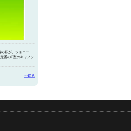
鹿の私が、ジョニー・
、定番のC型のキャノン
>>戻る