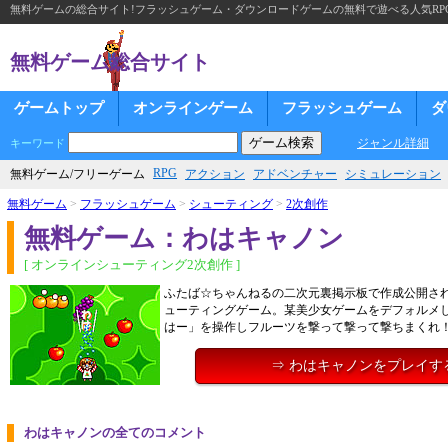
無料ゲームの総合サイト!フラッシュゲーム・ダウンロードゲームの無料で遊べる人気RP
無料ゲーム総合サイト
ゲームトップ
オンラインゲーム
フラッシュゲーム
ダ
ジャンル詳細
キーワード
RPG
無料ゲーム/フリーゲーム
アクション
アドベンチャー
シミュレーション
無料ゲーム
>
フラッシュゲーム
>
シューティング
>
2次創作
無料ゲーム：わはキャノン
[ オンラインシューティング2次創作 ]
ふたば☆ちゃんねるの二次元裏掲示板で作成公開さ
ューティングゲーム。某美少女ゲームをデフォルメ
はー」を操作しフルーツを撃って撃って撃ちまくれ
⇒ わはキャノンをプレイす
わはキャノンの全てのコメント