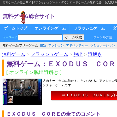
無料ゲームの総合サイト!フラッシュゲーム・ダウンロードゲームの無料で遊べる人気RP
無料ゲーム総合サイト
ゲームトップ
オンラインゲーム
フラッシュゲーム
ダ
ジャンル詳細
キーワード
RPG
無料ゲーム/フリーゲーム
アクション
アドベンチャー
シミュレーション
無料ゲーム
>
フラッシュゲーム
>
脱出
>
謎解き
無料ゲーム：ＥＸＯＤＵＳ ＣＯＲ
[ オンライン脱出謎解き ]
方向キーで自由に動かすことのできる、アクション
ンチャーゲームです
⇒ ＥＸＯＤＵＳ ＣＯＲＥをプ
ＥＸＯＤＵＳ ＣＯＲＥの全てのコメント