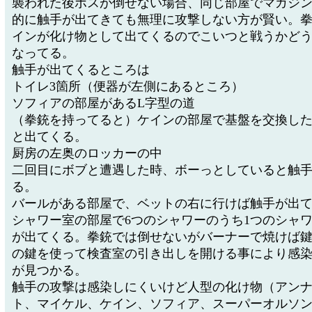
襲われた後ボスが倒せない場合、同じ部屋でマガジ
的に触手が出てきても無理に攻撃しない方が賢い。
インが化け物として出てくるのでこいつと戦うかど
なってる。
触手が出てくるところは
トイレ3箇所（便器が左側にあるところ）
ソフィアの部屋があるL字型の道
（拳銃を持ってると）ケインの部屋で基盤を交換し
と出てくる。
厨房の左奥のロッカーの中
二回目にボブと遭遇した時、ボーっとしていると触
る。
バールがある部屋で、ベットの右に行けば触手が出
シャワー室の部屋で6つのシャワーのうち1つのシャ
が出てくる。拳銃では倒せないがバーナーで焼けば
の鍵を使って検査室の引き出しを開ける事により感
が見つかる。
触手の攻撃は感染しにくいけど人型の化け物（アン
ト、マイケル、ケイン、ソフィア、スーパーオルソ