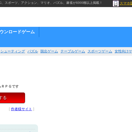
G、スポーツ、アクション、マリオ、パズル、麻雀が6000種以上掲載！
スマホ
ウンロードゲーム
シューティング
パズル
脱出ゲーム
テーブルゲーム
スポーツゲーム
女性向け
るＲＰＧです
する
[
作者様サイト
]