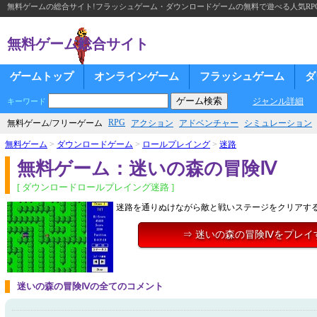
無料ゲームの総合サイト!フラッシュゲーム・ダウンロードゲームの無料で遊べる人気RP
無料ゲーム総合サイト
ゲームトップ
オンラインゲーム
フラッシュゲーム
ダ
ジャンル詳細
キーワード
RPG
無料ゲーム/フリーゲーム
アクション
アドベンチャー
シミュレーション
無料ゲーム
>
ダウンロードゲーム
>
ロールプレイング
>
迷路
無料ゲーム：迷いの森の冒険Ⅳ
[ ダウンロードロールプレイング迷路 ]
迷路を通りぬけながら敵と戦いステージをクリアす
⇒ 迷いの森の冒険Ⅳをプレイ
迷いの森の冒険Ⅳの全てのコメント