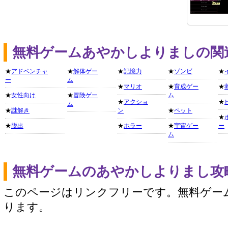
無料ゲームあやかしよりましの関
★
アドベンチャ
★
解体ゲー
★
記憶力
★
ゾンビ
★
ー
ム
★
マリオ
★
育成ゲー
★
★
女性向け
★
冒険ゲー
ム
★
アクショ
★
ム
★
謎解き
ン
★
ペット
★
★
脱出
★
ホラー
★
宇宙ゲー
ー
ム
無料ゲームのあやかしよりまし攻
このページはリンクフリーです。無料ゲー
ります。