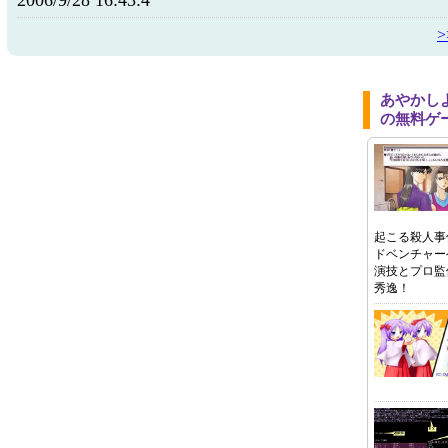
2006/9/28 16:43:4
あやかし
の無料ゲ
起こる殺人事
ドベンチャー
演技とプロ監
秀逸！