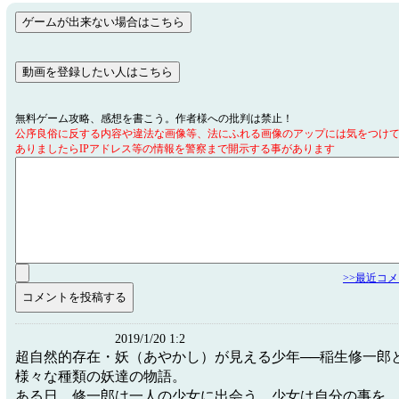
無料ゲーム攻略、感想を書こう。作者様への批判は禁止！
公序良俗に反する内容や違法な画像等、法にふれる画像のアップには気をつけ
ありましたらIPアドレス等の情報を警察まで開示する事があります
>>最近コ
2019/1/20 1:2
超自然的存在・妖（あやかし）が見える少年──稲生修一郎
様々な種類の妖達の物語。
ある日、修一郎は一人の少女に出会う。少女は自分の事を