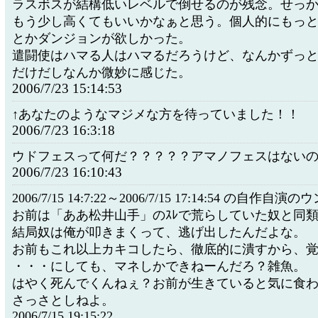
ラスボスが結構低いレベルで倒せるのが残念。せっか
もう少し高くてもいいかなぁと思う。個人的にもっ
とかダンジョンが欲しかった。
遣闘使はハマる人はハマるだろうけど、なんかずっ
だけだしなんか微妙に感じた。
2006/7/23 15:14:53
↑あなたのようなマジメな方を待っていました！！
2006/7/23 16:3:18
ウドフェスって何だ？？？？？アマノフェスはない
2006/7/23 16:10:43
2006/7/15 14:7:22～2006/7/15 17:14:54 の自作自演
お前は「ああ松井山手」のｽﾚで荒らしていた奴と同類
結局奴は俺が叩きまくって、逃げ出したんだよな。
お前もこれ以上カキコしたら、徹底的に潰すから、
・・・にしても、マネしかできねーんだろ？雑魚。
はやく死んでくんねぇ？お前が生きていると気に食
さっさとしねよ。
2006/7/15 19:15:22