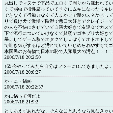
丸出しでマヌケで下品でエロくて周りから嫌われて
くて弱虫で根性腐っていてすぐにムキになったりキ
できなくて行動力なくて人まかせで親のスネかじっ
りで負け犬で傲慢で陰湿で悪口大好きでクレイジー
の人を不快にさせていて自演大好きで友達０でカス
下で流行についていけなくて貧弱でゴキブリ大好き
暴走してゲーム脳でオタクでしょぼくてオドオドし
で吐き気がするほど汚れていていじめられやすくて
本国民のお荷物で日本の恥で人類最大の汚点！！！
2006/7/18 20:2:50
↑② 今やってみたら自分はフツーにDLできましたよ
2006/7/18 20:8:27
か・に・鍋㈱
2006/7/18 20:22:37
かに鍋って何だよ
2006/7/18 21:9:2
とりあえずあれだな、そんなこと思うなら見なきゃ