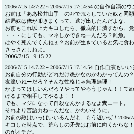
2006/7/15 14:7:22～2006/7/15 17:14:54 の自作自演
お前は「ああ松井山手」のｽﾚで荒らしていた奴と同類
結局奴は俺が叩きまくって、逃げ出したんだよな。
お前もこれ以上カキコしたら、徹底的に潰すから、
・・・にしても、マネしかできねーんだろ？雑魚。
はやく死んでくんねぇ？お前が生きていると気に食
さっさとしねよ。
2006/7/15 19:15:22
2006/7/15 14:7:22～2006/7/15 17:14:54 自作自
お前自分の行動がどれだけ愚かなのかわかってんの
友達いねーだろ？そんな性格じゃ無理無理！
かまってほしいんだろ？やってやろうじゃん！！て
げるまで相手してやるよ！！
でも、マジになって自殺なんかするなよ糞ニート。
それより言語力ねーんだな、かわいそうに。
お前の敵はいっぱいいるんだよ。もう遅いぜ！2006/7/15 
キコした時点で、荒らしの矛先はお前に向くからな
のがオチだ。