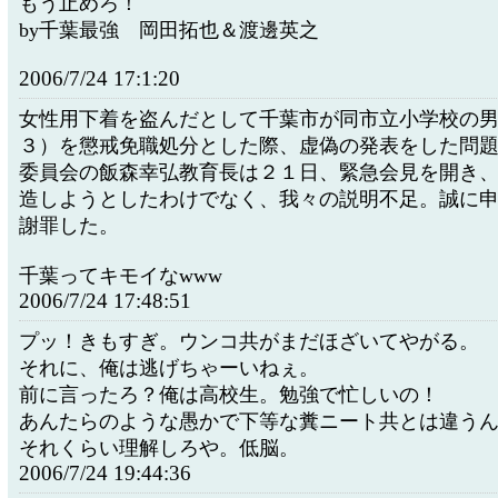
もう止めろ！
by千葉最強 岡田拓也＆渡邊英之
2006/7/24 17:1:20
女性用下着を盗んだとして千葉市が同市立小学校の
３）を懲戒免職処分とした際、虚偽の発表をした問
委員会の飯森幸弘教育長は２１日、緊急会見を開き
造しようとしたわけでなく、我々の説明不足。誠に
謝罪した。
千葉ってキモイなwww
2006/7/24 17:48:51
プッ！きもすぎ。ウンコ共がまだほざいてやがる。
それに、俺は逃げちゃーいねぇ。
前に言ったろ？俺は高校生。勉強で忙しいの！
あんたらのような愚かで下等な糞ニート共とは違う
それくらい理解しろや。低脳。
2006/7/24 19:44:36