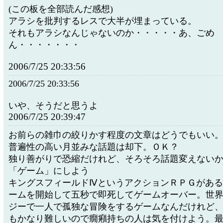
(この板を全部読んだ感想)
アラシを批判するレスで大半が埋まっている。
それもアラシなんじゃないのか・・・・・あ、ごめ
ん・・・・・・・
2006/7/25 20:33:56
2006/7/25 20:33:56
いや、そうだと思うよ
2006/7/25 20:39:47
お前らの雑巾の絞りかす程度の文章はどうでもいい
普遍性の高い月並みな話題は却下。ＯＫ？
独り善がりで恐縮だけれど、そろそろ話題変えない
「ゲーム」にしよう
キングスフィールドⅣというアクションＲＰＧがあ
ームを開始して五秒で即死してゲームオーバー。世
ジーで一人で孤独な冒険をするゲームなんだけれど
もかなり難しいので癇癪持ちの人は気を付けよう。