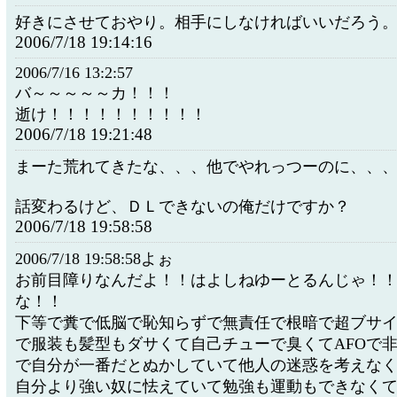
好きにさせておやり。相手にしなければいいだろう
2006/7/18 19:14:16
2006/7/16 13:2:57
バ～～～～～カ！！！
逝け！！！！！！！！！！
2006/7/18 19:21:48
まーた荒れてきたな、、、他でやれっつーのに、、
話変わるけど、ＤＬできないの俺だけですか？
2006/7/18 19:58:58
2006/7/18 19:58:58よぉ
お前目障りなんだよ！！はよしねゆーとるんじゃ！
な！！
下等で糞で低脳で恥知らずで無責任で根暗で超ブサ
で服装も髪型もダサくて自己チューで臭くてAFOで
で自分が一番だとぬかしていて他人の迷惑を考えな
自分より強い奴に怯えていて勉強も運動もできなく