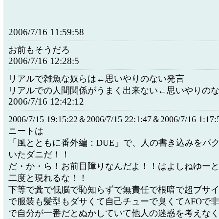
2006/7/16 11:59:58
お前もそうだろ
2006/7/16 12:28:5
リアルで雑魚な奴らは←思いやりのない発言
リアルでの人間関係がうまく出来ない←思いやりの
2006/7/16 12:42:12
2006/7/15 19:15:22＆2006/7/15 22:1:47＆2006/7/16 
ニートは
「風とともに番外編：DUE」で、人の書き込みをパ
いたダニだ！！
だ・か・ら！お前目障りなんだよ！！はよしねゆー
二度と現れるな！！
下等で糞で低脳で恥知らずで無責任で根暗で超ブサ
で服装も髪型もダサくて自己チューで臭くてAFOで
で自分が一番だとぬかしていて他人の迷惑を考えな