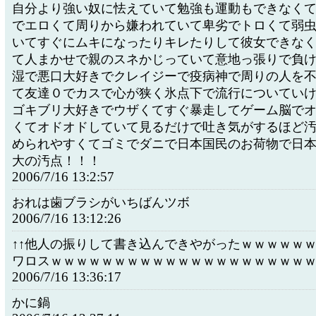
自分より強い奴に怯えていて勉強も運動もできなく
でエロくて周りから嫌われていて卑劣でトロくて弱
いてすぐにムキになったりキレたりして彼女できな
て人まかせで親のスネかじっていて意地っ張りで負
湿で悪口大好きでクレイジーで疫病神で周りの人を
て友達０でカスで心が狭く氷点下で流行についてい
ゴキブリ大好きでウザくてすぐ暴走してゲーム脳で
くてオドオドしていて見るだけで吐き気がするほど
められやすくてゴミでダニで日本国民のお荷物で日
大の汚点！！！
2006/7/16 13:2:57
おれは歯ブラシがいちばんツボ
2006/7/16 13:12:26
↑↑他人の振りして書き込んできやがったｗｗｗｗｗ
ワロスｗｗｗｗｗｗｗｗｗｗｗｗｗｗｗｗｗｗｗｗ
2006/7/16 13:36:17
かに鍋