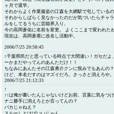
ヶ月で退学。
それからよく作業服姿の江森を大網駅で屯している
それからしばらく見なかったのだが気づいたらチャ
ルをしてるうちに芸能界入り。
今の高岡蒼佑に名前を変更。 よくここまで変われた
現在は、高岡蒼甫に改名し活動中。
2006/7/25 20:58:45
↑千葉県民だと思っている時点で大間違い！ガセだよ
ーかまだやってんのあんただけ！！
ちなみにあんたその江森勇介クンに恨みでもあんの
けど、本名だすのはマズイだろ。さっさと消えろや
2006/7/25 21:12:33
↑
↑↑は俺が書いたんじゃないけどお前、言葉に気をつ
ナニ勝手に消えろとか言ってんの？
バカじゃねえ？
スルーしとけばいいじゃん。