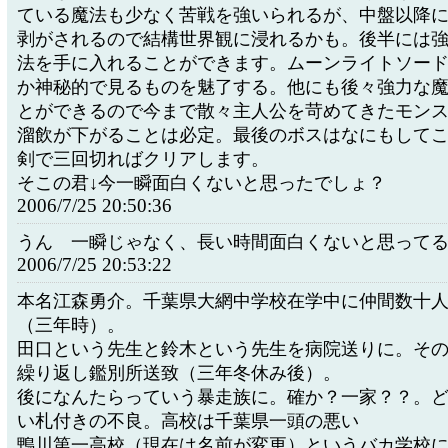
ている魔法も少なく苦戦を強いられるが、中盤以降
剥がされるので結構世界観に浸れるかも。後半には
法を手に入れることができます。ムーンライトソー
か神秘的で見るものを魅了する。他にも後々強力な
とができるので今まで散々主人公を苛めてきたモン
溜飲が下がることは必定。最後のボスはなにもして
剣で三回切ればクリアします。
そこの君↓今一瞬面白くないと思ったでしょ？
2006/7/25 20:50:36
うん 一瞬じゃなく、長い時間面白くないと思って
2006/7/25 20:53:22
本名江森勇介。千葉県大網中学校在学中に仲間数十
（三年時）。
田口という先生と鈴木という先生を病院送りに。そ
繰り返し鑑別所送致（三年冬休み後）。
後になんたらっていう暴走族に。確か？一家？？。
い札付きの不良。高校は千葉県一頭の悪い
鴨川第一高校（現在は名前が変更）というバカ学校