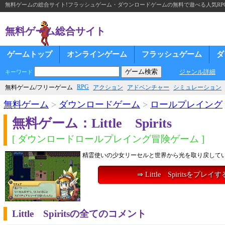
無料ゲームの総合サイト!フラッシュゲーム・ダウンロードゲームの無料で遊べる人気RP
無料ゲーム総合サイト
ゲームトップ
オンラインゲーム
フラッシュゲーム
ダ
ジャンル詳細
キーワード
RPG
無料ゲーム/フリーゲーム
アクション
アドベンチャー
シミュレーション
無料ゲーム
>
ダウンロードゲーム
>
ロールプレイング
無料ゲーム：Little Spirits
[ ダウンロードロールプレイング冒険ゲーム ]
精霊使いの少女リーセルと世界から光を取り戻して
⇒ Little Spiritsをプレイす
Little Spiritsの全てのコメント