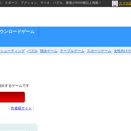
G、スポーツ、アクション、マリオ、パズル、麻雀が6000種以上掲載！
スマホ
ウンロードゲーム
シューティング
パズル
脱出ゲーム
テーブルゲーム
スポーツゲーム
女性向け
脱出するゲームです
[
作者様サイト
]