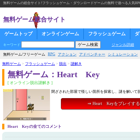
無料ゲームの総合サイト!フラッシュゲーム・ダウンロードゲームの無料で遊べる人気RP
無料ゲーム総合サイト
ゲームトップ
オンラインゲーム
フラッシュゲーム
ダ
ジャンル詳細
キーワード
RPG
無料ゲーム/フリーゲーム
アクション
アドベンチャー
シミュレーション
無料ゲーム
>
フラッシュゲーム
>
脱出
>
謎解き
無料ゲーム：Heart Key
[ オンライン脱出謎解き ]
閉ざされた部屋で怪しい箇所を探索し、謎を解いて
⇒ Heart Keyをプレイする
Heart Keyの全てのコメント