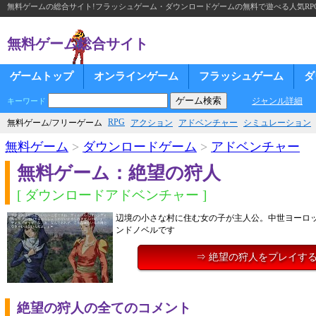
無料ゲームの総合サイト!フラッシュゲーム・ダウンロードゲームの無料で遊べる人気RP
無料ゲーム総合サイト
ゲームトップ
オンラインゲーム
フラッシュゲーム
ダ
ジャンル詳細
キーワード
RPG
無料ゲーム/フリーゲーム
アクション
アドベンチャー
シミュレーション
無料ゲーム
>
ダウンロードゲーム
>
アドベンチャー
無料ゲーム：絶望の狩人
[ ダウンロードアドベンチャー ]
辺境の小さな村に住む女の子が主人公。中世ヨーロ
ンドノベルです
⇒ 絶望の狩人をプレイす
絶望の狩人の全てのコメント