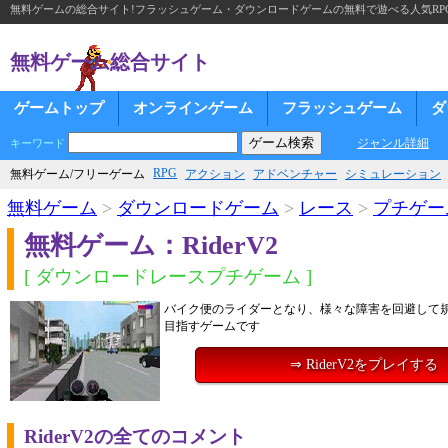
無料ゲームの総合サイト!フラッシュゲーム・ダウンロードゲームの無料で遊べる人気RP
無料ゲーム総合サイト
ゲームトップ
オンラインゲーム
フラッシュゲーム
ダ
ジャンル詳細
キーワード
RPG
無料ゲーム/フリーゲーム
アクション
アドベンチャー
シミュレーション
無料ゲーム
>
ダウンロードゲーム
>
レース
>
プチゲー
無料ゲーム：RiderV2
[ ダウンロードレースプチゲーム ]
バイク便のライダーとなり、様々な障害を回避して
目指すゲームです
⇒ RiderV2をプレイする
RiderV2の全てのコメント