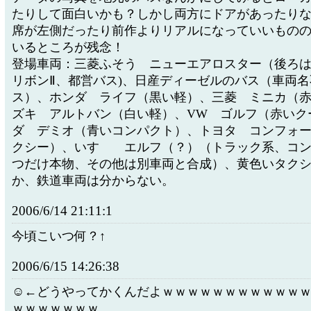
たりして面白いかも？しかし両方にドアがあったり
席が左側だったり前作よりリアルになっていいもの
いるところが残念！
登場車両：三菱ふそう ニューエアロスター（後ろ
リボンⅡ、都営バス)、日産ディーゼルのバス（車両
ス）、ホンダ ライフ（黒い軽）、三菱 ミニカ（
ズキ アルトバン（白い軽）、VW ゴルフ（赤いク
ダ デミオ（青いコンパクト）、トヨタ コンフォ
クシー）、いすゞ エルフ（？）（トラック系、コ
つだけ本物、その他は別車両と合成）、黄色いタク
か、鉄道車両は分からない。
2006/6/14 21:11:1
今頃こいつ何？↑
2006/6/15 14:26:38
☺←どうやってかくんだよｗｗｗｗｗｗｗｗｗｗｗ
ｗｗｗｗｗｗｗ